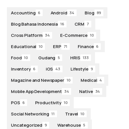
Accounting
Android
Blog
6
34
89
Blog Bahasa Indonesia
CRM
16
7
Cross Platform
E-Commerce
34
10
Educational
ERP
Finance
10
71
6
Food
Gudang
HRIS
10
5
133
Inventory
iOS
Lifestyle
6
43
9
Magazine and Newspaper
Medical
10
4
Mobile App Development
Native
34
34
POS
Productivity
6
10
Social Networking
Travel
11
10
Uncategorized
Warehouse
9
5