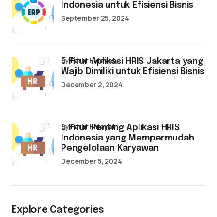
Indonesia untuk Efisiensi Bisnis
September 25, 2024
by
Farid Hidayat
5 Fitur Aplikasi HRIS Jakarta yang
Wajib Dimiliki untuk Efisiensi Bisnis
December 2, 2024
by
Farid Hidayat
5 Fitur Penting Aplikasi HRIS
Indonesia yang Mempermudah
Pengelolaan Karyawan
December 5, 2024
Explore Categories