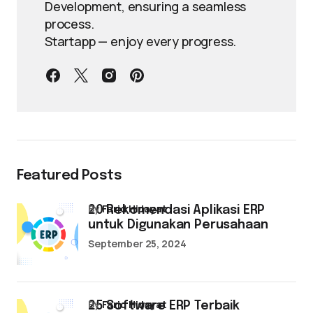
Development, ensuring a seamless
process.
Startapp — enjoy every progress.
Featured Posts
by
Farid Hidayat
20 Rekomendasi Aplikasi ERP
untuk Digunakan Perusahaan
September 25, 2024
by
Farid Hidayat
25 Software ERP Terbaik