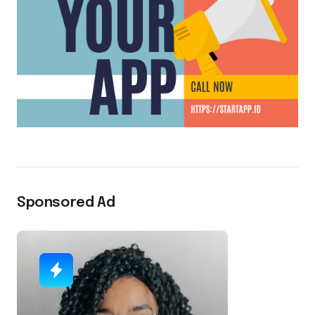
Sponsored Ad