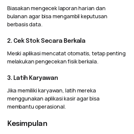
Biasakan mengecek laporan harian dan
bulanan agar bisa mengambil keputusan
berbasis data.
2. Cek Stok Secara Berkala
Meski aplikasi mencatat otomatis, tetap penting
melakukan pengecekan fisik berkala.
3. Latih Karyawan
Jika memiliki karyawan, latih mereka
menggunakan aplikasi kasir agar bisa
membantu operasional.
Kesimpulan