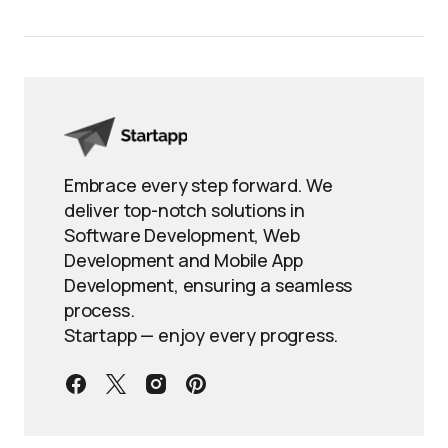
Embrace every step forward. We
deliver top-notch solutions in
Software Development, Web
Development and Mobile App
Development, ensuring a seamless
process.
Startapp — enjoy every progress.