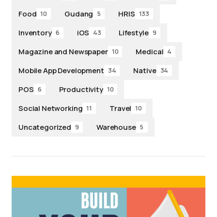
Food
Gudang
HRIS
10
5
133
Inventory
iOS
Lifestyle
6
43
9
Magazine and Newspaper
Medical
10
4
Mobile App Development
Native
34
34
POS
Productivity
6
10
Social Networking
Travel
11
10
Uncategorized
Warehouse
9
5