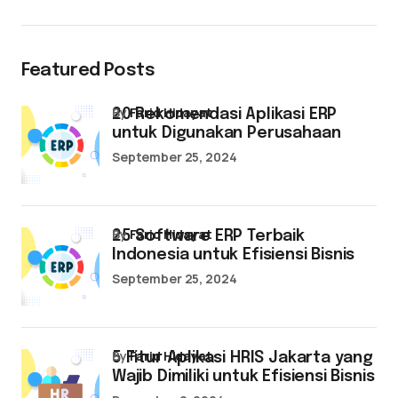
Featured Posts
by
Farid Hidayat
20 Rekomendasi Aplikasi ERP
untuk Digunakan Perusahaan
September 25, 2024
by
Farid Hidayat
25 Software ERP Terbaik
Indonesia untuk Efisiensi Bisnis
September 25, 2024
by
Farid Hidayat
5 Fitur Aplikasi HRIS Jakarta yang
Wajib Dimiliki untuk Efisiensi Bisnis