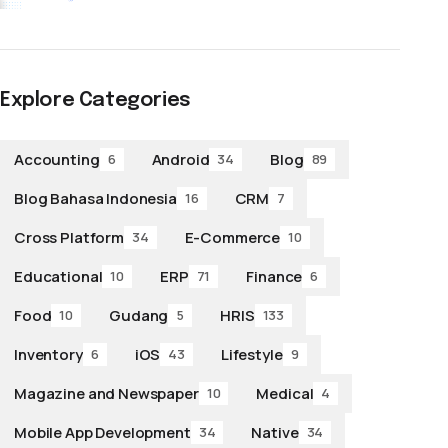
Explore Categories
Accounting
Android
Blog
6
34
89
Blog Bahasa Indonesia
CRM
16
7
Cross Platform
E-Commerce
34
10
Educational
ERP
Finance
10
71
6
Food
Gudang
HRIS
10
5
133
Inventory
iOS
Lifestyle
6
43
9
Magazine and Newspaper
Medical
10
4
Mobile App Development
Native
34
34