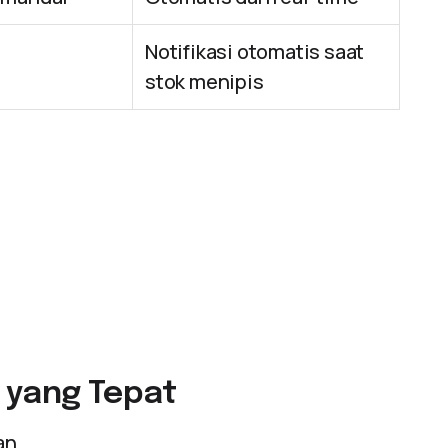
Notifikasi otomatis saat
l
stok menipis
r yang Tepat
an