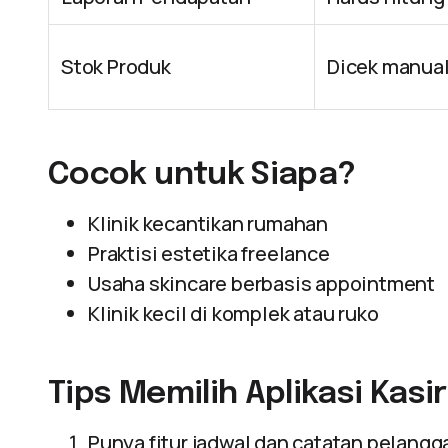
Stok Produk
Dicek manua
Cocok untuk Siapa?
Klinik kecantikan rumahan
Praktisi estetika freelance
Usaha skincare berbasis appointment
Klinik kecil di komplek atau ruko
Tips Memilih Aplikasi Kasi
Punya fitur jadwal dan catatan pelangg