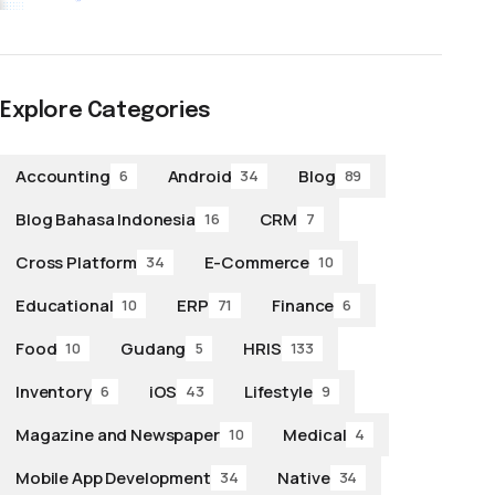
Explore Categories
Accounting
Android
Blog
6
34
89
Blog Bahasa Indonesia
CRM
16
7
Cross Platform
E-Commerce
34
10
Educational
ERP
Finance
10
71
6
Food
Gudang
HRIS
10
5
133
Inventory
iOS
Lifestyle
6
43
9
Magazine and Newspaper
Medical
10
4
Mobile App Development
Native
34
34