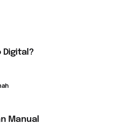
Digital?
mah
an Manual