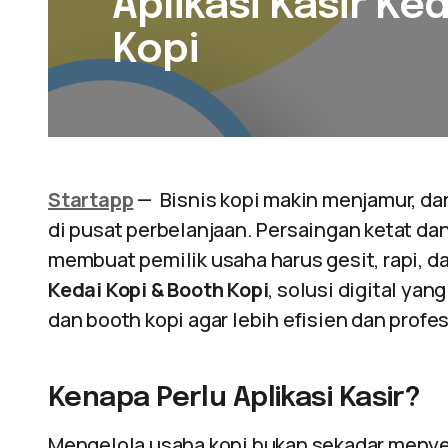
Aplikasi Kasir Ke
Kopi
Startapp
— Bisnis kopi makin menjamur, dari
di pusat perbelanjaan. Persaingan ketat da
membuat pemilik usaha harus gesit, rapi, da
Kedai Kopi & Booth Kopi
, solusi digital ya
dan booth kopi agar lebih efisien dan profes
Kenapa Perlu Aplikasi Kasir?
Mengelola usaha kopi bukan sekadar meny