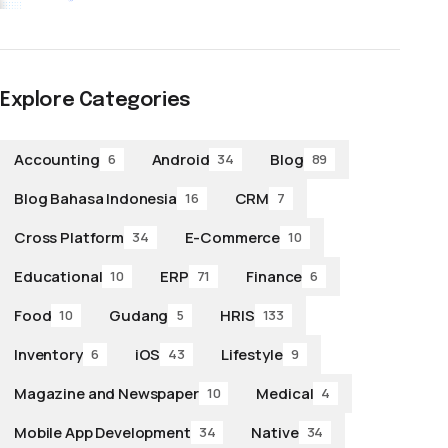
Explore Categories
Accounting
Android
Blog
6
34
89
Blog Bahasa Indonesia
CRM
16
7
Cross Platform
E-Commerce
34
10
Educational
ERP
Finance
10
71
6
Food
Gudang
HRIS
10
5
133
Inventory
iOS
Lifestyle
6
43
9
Magazine and Newspaper
Medical
10
4
Mobile App Development
Native
34
34