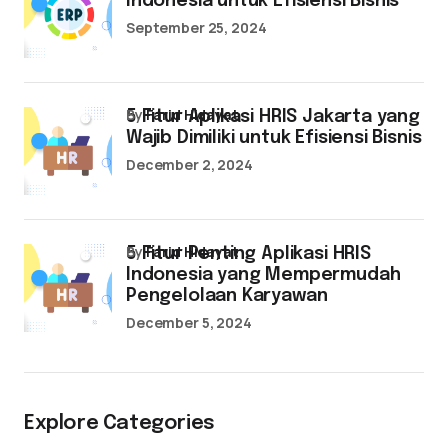
Indonesia untuk Efisiensi Bisnis
September 25, 2024
by
Farid Hidayat
5 Fitur Aplikasi HRIS Jakarta yang
Wajib Dimiliki untuk Efisiensi Bisnis
December 2, 2024
by
Farid Hidayat
5 Fitur Penting Aplikasi HRIS
Indonesia yang Mempermudah
Pengelolaan Karyawan
December 5, 2024
Explore Categories