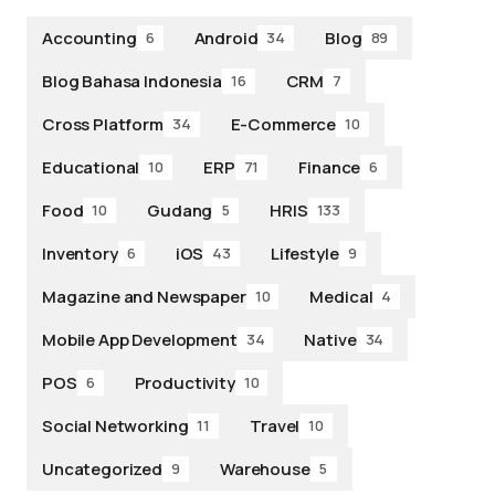
Accounting
Android
Blog
6
34
89
Blog Bahasa Indonesia
CRM
16
7
Cross Platform
E-Commerce
34
10
Educational
ERP
Finance
10
71
6
Food
Gudang
HRIS
10
5
133
Inventory
iOS
Lifestyle
6
43
9
Magazine and Newspaper
Medical
10
4
Mobile App Development
Native
34
34
POS
Productivity
6
10
Social Networking
Travel
11
10
Uncategorized
Warehouse
9
5