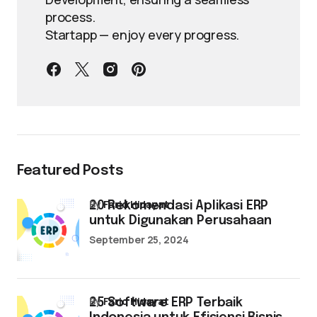
process.
Startapp — enjoy every progress.
Featured Posts
by
Farid Hidayat
20 Rekomendasi Aplikasi ERP
untuk Digunakan Perusahaan
September 25, 2024
by
Farid Hidayat
25 Software ERP Terbaik