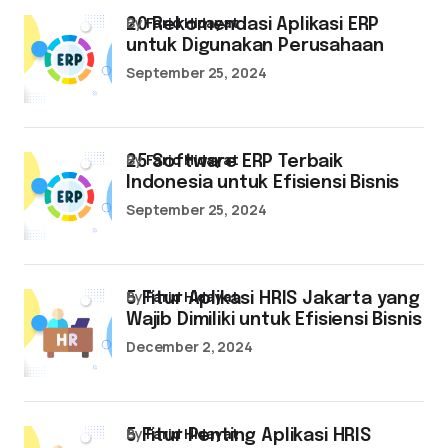
by
Farid Hidayat
20 Rekomendasi Aplikasi ERP
untuk Digunakan Perusahaan
September 25, 2024
by
Farid Hidayat
25 Software ERP Terbaik
Indonesia untuk Efisiensi Bisnis
September 25, 2024
by
Farid Hidayat
5 Fitur Aplikasi HRIS Jakarta yang
Wajib Dimiliki untuk Efisiensi Bisnis
December 2, 2024
by
Farid Hidayat
5 Fitur Penting Aplikasi HRIS