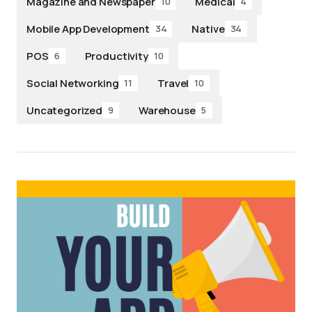
Magazine and Newspaper
Medical
10
4
Mobile App Development
Native
34
34
POS
Productivity
6
10
Social Networking
Travel
11
10
Uncategorized
Warehouse
9
5