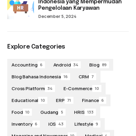
Indonesia yang Mempermudah
Pengelolaan Karyawan
December 5, 2024
Explore Categories
Accounting
Android
Blog
6
34
89
Blog Bahasa Indonesia
CRM
16
7
Cross Platform
E-Commerce
34
10
Educational
ERP
Finance
10
71
6
Food
Gudang
HRIS
10
5
133
Inventory
iOS
Lifestyle
6
43
9
Magazine and Newspaper
Medical
10
4