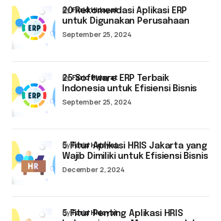
by
Farid Hidayat
20 Rekomendasi Aplikasi ERP
untuk Digunakan Perusahaan
September 25, 2024
by
Farid Hidayat
25 Software ERP Terbaik
Indonesia untuk Efisiensi Bisnis
September 25, 2024
by
Farid Hidayat
5 Fitur Aplikasi HRIS Jakarta yang
Wajib Dimiliki untuk Efisiensi Bisnis
December 2, 2024
by
Farid Hidayat
5 Fitur Penting Aplikasi HRIS