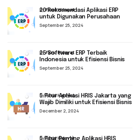
by
Farid Hidayat
20 Rekomendasi Aplikasi ERP
untuk Digunakan Perusahaan
September 25, 2024
by
Farid Hidayat
25 Software ERP Terbaik
Indonesia untuk Efisiensi Bisnis
September 25, 2024
by
Farid Hidayat
5 Fitur Aplikasi HRIS Jakarta yang
Wajib Dimiliki untuk Efisiensi Bisnis
December 2, 2024
by
Farid Hidayat
5 Fitur Penting Aplikasi HRIS