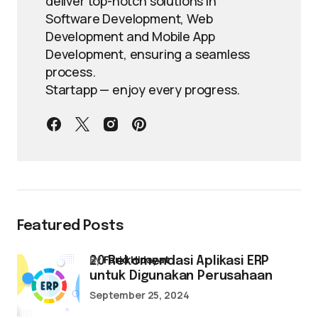
deliver top-notch solutions in
Software Development, Web
Development and Mobile App
Development, ensuring a seamless
process.
Startapp — enjoy every progress.
Featured Posts
by
Farid Hidayat
20 Rekomendasi Aplikasi ERP
untuk Digunakan Perusahaan
September 25, 2024