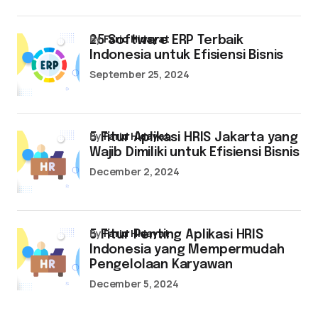
by
Farid Hidayat
25 Software ERP Terbaik
Indonesia untuk Efisiensi Bisnis
September 25, 2024
by
Farid Hidayat
5 Fitur Aplikasi HRIS Jakarta yang
Wajib Dimiliki untuk Efisiensi Bisnis
December 2, 2024
by
Farid Hidayat
5 Fitur Penting Aplikasi HRIS
Indonesia yang Mempermudah
Pengelolaan Karyawan
December 5, 2024