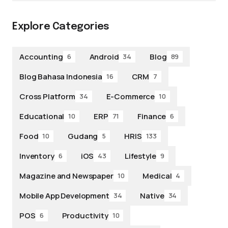
Explore Categories
Accounting
Android
Blog
6
34
89
Blog Bahasa Indonesia
CRM
16
7
Cross Platform
E-Commerce
34
10
Educational
ERP
Finance
10
71
6
Food
Gudang
HRIS
10
5
133
Inventory
iOS
Lifestyle
6
43
9
Magazine and Newspaper
Medical
10
4
Mobile App Development
Native
34
34
POS
Productivity
6
10