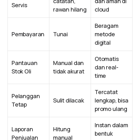
catatan,
dan aman di
Servis
rawan hilang
cloud
Beragam
Pembayaran
Tunai
metode
digital
Otomatis
Pantauan
Manual dan
dan real-
Stok Oli
tidak akurat
time
Tercatat
Pelanggan
Sulit dilacak
lengkap, bisa
Tetap
promo ulang
Instan dalam
Laporan
Hitung
bentuk
Penjualan
manual