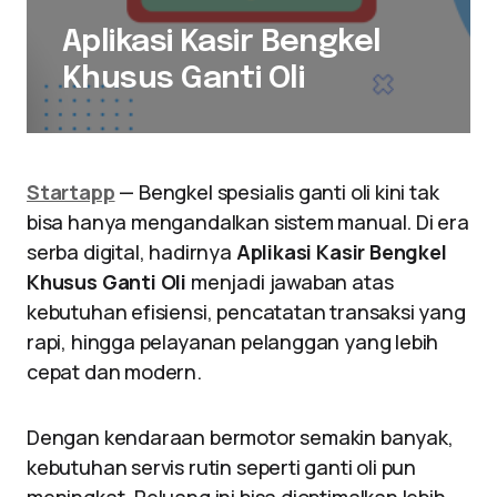
Aplikasi Kasir Bengkel
Khusus Ganti Oli
Startapp
— Bengkel spesialis ganti oli kini tak
bisa hanya mengandalkan sistem manual. Di era
serba digital, hadirnya
Aplikasi Kasir Bengkel
Khusus Ganti Oli
menjadi jawaban atas
kebutuhan efisiensi, pencatatan transaksi yang
rapi, hingga pelayanan pelanggan yang lebih
cepat dan modern.
Dengan kendaraan bermotor semakin banyak,
kebutuhan servis rutin seperti ganti oli pun