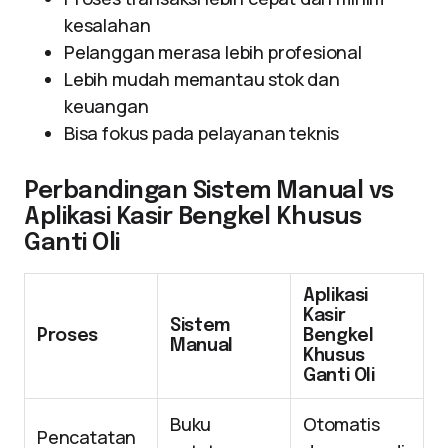
kesalahan
Pelanggan merasa lebih profesional
Lebih mudah memantau stok dan
keuangan
Bisa fokus pada pelayanan teknis
Perbandingan Sistem Manual vs
Aplikasi Kasir Bengkel Khusus
Ganti Oli
Aplikasi
Kasir
Sistem
Proses
Bengkel
Manual
Khusus
Ganti Oli
Buku
Otomatis
Pencatatan