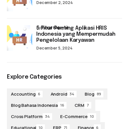
December 2, 2024
by
Farid Hidayat
5 Fitur Penting Aplikasi HRIS
Indonesia yang Mempermudah
Pengelolaan Karyawan
December 5, 2024
Explore Categories
Accounting
Android
Blog
6
34
89
Blog Bahasa Indonesia
CRM
16
7
Cross Platform
E-Commerce
34
10
Educational
ERP
Finance
10
71
6