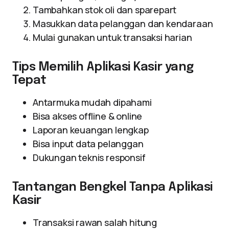
Tambahkan stok oli dan sparepart
Masukkan data pelanggan dan kendaraan
Mulai gunakan untuk transaksi harian
Tips Memilih Aplikasi Kasir yang
Tepat
Antarmuka mudah dipahami
Bisa akses offline & online
Laporan keuangan lengkap
Bisa input data pelanggan
Dukungan teknis responsif
Tantangan Bengkel Tanpa Aplikasi
Kasir
Transaksi rawan salah hitung