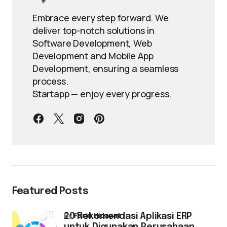
Embrace every step forward. We
deliver top-notch solutions in
Software Development, Web
Development and Mobile App
Development, ensuring a seamless
process.
Startapp — enjoy every progress.
Featured Posts
by
Farid Hidayat
20 Rekomendasi Aplikasi ERP