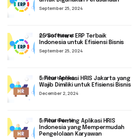
untuk Digunakan Perusahaan
September 25, 2024
by
Farid Hidayat
25 Software ERP Terbaik
Indonesia untuk Efisiensi Bisnis
September 25, 2024
by
Farid Hidayat
5 Fitur Aplikasi HRIS Jakarta yang
Wajib Dimiliki untuk Efisiensi Bisnis
December 2, 2024
by
Farid Hidayat
5 Fitur Penting Aplikasi HRIS
Indonesia yang Mempermudah
Pengelolaan Karyawan