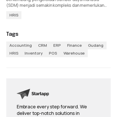
(SDM) menjadi semakin kompleks dan memerlukan…
HRIS
Tags
Accounting
CRM
ERP
Finance
Gudang
HRIS
Inventory
POS
Warehouse
Embrace every step forward. We
deliver top-notch solutions in