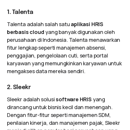
1. Talenta
Talenta adalah salah satu
aplikasi HRIS
berbasis cloud
yang banyak digunakan oleh
perusahaan di Indonesia. Talenta menawarkan
fitur lengkap seperti manajemen absensi,
penggajian, pengelolaan cuti, serta portal
karyawan yang memungkinkan karyawan untuk
mengakses data mereka sendiri.
2. Sleekr
Sleekr adalah solusi
software HRIS
yang
dirancang untuk bisnis kecil dan menengah.
Dengan fitur-fitur seperti manajemen SDM,
penilaian kinerja, dan manajemen pajak, Sleekr