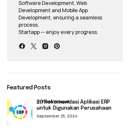
Software Development, Web
Development and Mobile App
Development, ensuring a seamless
process.
Startapp — enjoy every progress.
Featured Posts
by
Farid Hidayat
20 Rekomendasi Aplikasi ERP
untuk Digunakan Perusahaan
September 25, 2024