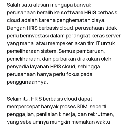
Salah satu alasan mengapa banyak
perusahaan beralih ke
software HRIS
berbasis
cloud adalah karena penghematan biaya.
Dengan HRIS berbasis cloud, perusahaan tidak
perlu berinvestasi dalam perangkat keras server
yang mahal atau mempekerjakan tim IT untuk
pemeliharaan sistem. Semua pembaruan,
pemeliharaan, dan perbaikan dilakukan oleh
penyedia layanan HRIS cloud, sehingga
perusahaan hanya perlu fokus pada
penggunaannya.
Selain itu, HRIS berbasis cloud dapat
mempercepat banyak proses SDM, seperti
penggajian, penilaian kinerja, dan rekrutmen,
yang sebelumnya mungkin memakan waktu