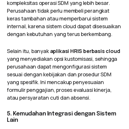
kompleksitas operasi SDM yang lebih besar.
Perusahaan tidak perlu membeli perangkat
keras tambahan atau memperbarui sistem
internal, karena sistem cloud dapat disesuaikan
dengan kebutuhan yang terus berkembang.
Selain itu, banyak
aplikasi HRIS berbasis cloud
yang menyediakan opsi kustomisasi, sehingga
perusahaan dapat mengonfigurasi sistem
sesuai dengan kebijakan dan prosedur SDM
yang spesifik. Ini mencakup penyesuaian
formulir penggajian, proses evaluasi kinerja,
atau persyaratan cuti dan absensi.
5. Kemudahan Integrasi dengan Sistem
Lain