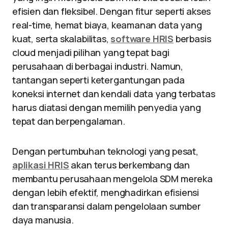
efisien dan fleksibel. Dengan fitur seperti akses
real-time, hemat biaya, keamanan data yang
kuat, serta skalabilitas,
software HRIS
berbasis
cloud menjadi pilihan yang tepat bagi
perusahaan di berbagai industri. Namun,
tantangan seperti ketergantungan pada
koneksi internet dan kendali data yang terbatas
harus diatasi dengan memilih penyedia yang
tepat dan berpengalaman.
Dengan pertumbuhan teknologi yang pesat,
aplikasi HRIS
akan terus berkembang dan
membantu perusahaan mengelola SDM mereka
dengan lebih efektif, menghadirkan efisiensi
dan transparansi dalam pengelolaan sumber
daya manusia.