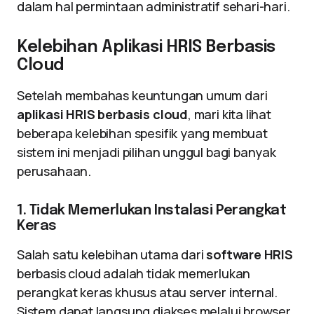
dalam hal permintaan administratif sehari-hari.
Kelebihan Aplikasi HRIS Berbasis
Cloud
Setelah membahas keuntungan umum dari
aplikasi HRIS berbasis cloud
, mari kita lihat
beberapa kelebihan spesifik yang membuat
sistem ini menjadi pilihan unggul bagi banyak
perusahaan.
1. Tidak Memerlukan Instalasi Perangkat
Keras
Salah satu kelebihan utama dari
software HRIS
berbasis cloud adalah tidak memerlukan
perangkat keras khusus atau server internal.
Sistem dapat langsung diakses melalui browser