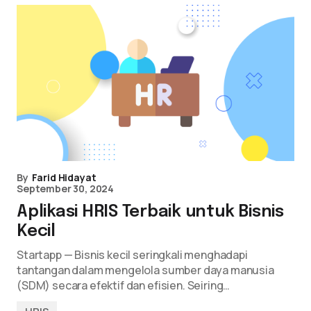
By
Farid Hidayat
September 30, 2024
Aplikasi HRIS Terbaik untuk Bisnis
Kecil
Startapp — Bisnis kecil seringkali menghadapi
tantangan dalam mengelola sumber daya manusia
(SDM) secara efektif dan efisien. Seiring…