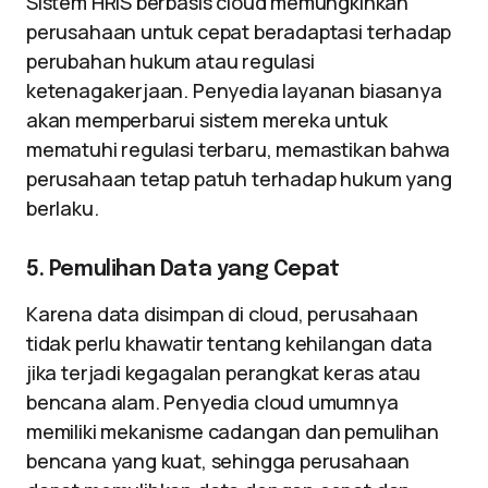
Sistem HRIS berbasis cloud memungkinkan
perusahaan untuk cepat beradaptasi terhadap
perubahan hukum atau regulasi
ketenagakerjaan. Penyedia layanan biasanya
akan memperbarui sistem mereka untuk
mematuhi regulasi terbaru, memastikan bahwa
perusahaan tetap patuh terhadap hukum yang
berlaku.
5. Pemulihan Data yang Cepat
Karena data disimpan di cloud, perusahaan
tidak perlu khawatir tentang kehilangan data
jika terjadi kegagalan perangkat keras atau
bencana alam. Penyedia cloud umumnya
memiliki mekanisme cadangan dan pemulihan
bencana yang kuat, sehingga perusahaan