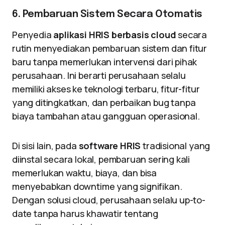
6. Pembaruan Sistem Secara Otomatis
Penyedia
aplikasi HRIS berbasis cloud
secara
rutin menyediakan pembaruan sistem dan fitur
baru tanpa memerlukan intervensi dari pihak
perusahaan. Ini berarti perusahaan selalu
memiliki akses ke teknologi terbaru, fitur-fitur
yang ditingkatkan, dan perbaikan bug tanpa
biaya tambahan atau gangguan operasional.
Di sisi lain, pada
software HRIS
tradisional yang
diinstal secara lokal, pembaruan sering kali
memerlukan waktu, biaya, dan bisa
menyebabkan downtime yang signifikan.
Dengan solusi cloud, perusahaan selalu up-to-
date tanpa harus khawatir tentang