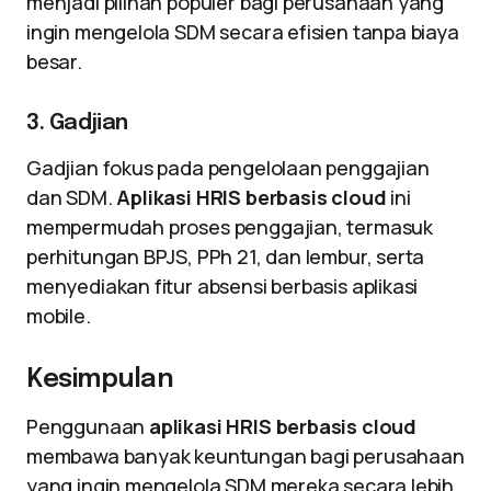
menjadi pilihan populer bagi perusahaan yang
ingin mengelola SDM secara efisien tanpa biaya
besar.
3. Gadjian
Gadjian fokus pada pengelolaan penggajian
dan SDM.
Aplikasi HRIS berbasis cloud
ini
mempermudah proses penggajian, termasuk
perhitungan BPJS, PPh 21, dan lembur, serta
menyediakan fitur absensi berbasis aplikasi
mobile.
Kesimpulan
Penggunaan
aplikasi HRIS berbasis cloud
membawa banyak keuntungan bagi perusahaan
yang ingin mengelola SDM mereka secara lebih