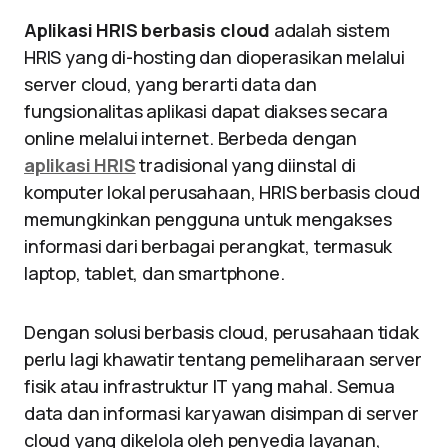
Aplikasi HRIS berbasis cloud
adalah sistem
HRIS yang di-hosting dan dioperasikan melalui
server cloud, yang berarti data dan
fungsionalitas aplikasi dapat diakses secara
online melalui internet. Berbeda dengan
aplikasi HRIS
tradisional yang diinstal di
komputer lokal perusahaan, HRIS berbasis cloud
memungkinkan pengguna untuk mengakses
informasi dari berbagai perangkat, termasuk
laptop, tablet, dan smartphone.
Dengan solusi berbasis cloud, perusahaan tidak
perlu lagi khawatir tentang pemeliharaan server
fisik atau infrastruktur IT yang mahal. Semua
data dan informasi karyawan disimpan di server
cloud yang dikelola oleh penyedia layanan,