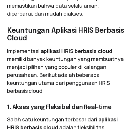
memastikan bahwa data selalu aman,
diperbarui, dan mudah diakses.
Keuntungan Aplikasi HRIS Berbasis
Cloud
Implementasi
aplikasi HRIS berbasis cloud
memiliki banyak keuntungan yang membuatnya
menjadi pilihan yang populer di kalangan
perusahaan. Berikut adalah beberapa
keuntungan utama dari penggunaan HRIS
berbasis cloud:
1. Akses yang Fleksibel dan Real-time
Salah satu keuntungan terbesar dari
aplikasi
HRIS berbasis cloud
adalah fleksibilitas