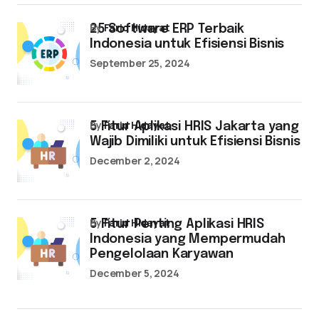
by
Farid Hidayat
25 Software ERP Terbaik
Indonesia untuk Efisiensi Bisnis
September 25, 2024
by
Farid Hidayat
5 Fitur Aplikasi HRIS Jakarta yang
Wajib Dimiliki untuk Efisiensi Bisnis
December 2, 2024
by
Farid Hidayat
5 Fitur Penting Aplikasi HRIS
Indonesia yang Mempermudah
Pengelolaan Karyawan
December 5, 2024