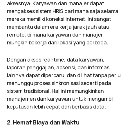
aksesnya. Karyawan dan manajer dapat
mengakses sistem HRIS dari mana saja selama
mereka memiliki koneksi internet. Ini sangat
membantu dalam era kerja jarak jauh atau
remote, di mana karyawan dan manajer
mungkin bekerja dari lokasi yang berbeda.
Dengan akses real-time, data karyawan,
laporan penggajian, absensi, dan informasi
lainnya dapat diperbarui dan dilihat tanpa perlu
menunggu proses sinkronisasi seperti pada
sistem tradisional. Hal ini memungkinkan
manajemen dan karyawan untuk mengambil
keputusan lebih cepat dan berbasis data.
2. Hemat Biaya dan Waktu